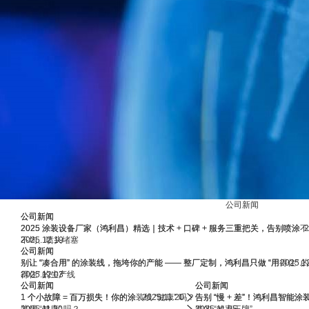
公司新闻
产品
公司新闻
公司新闻
2025 涂装设备厂家（鸿利昌）精选｜技术 + 口碑 + 服务三重把关，告别喷涂
2025 涂装设备厂家（鸿利昌）精选｜技术 + 口碑 + 服务三重把关，告别喷涂
2
2025.12.19
不均、喷头堵塞
公司新闻
公司新闻
鸿利昌凭借技术、口碑与服务，打造高效稳定喷涂解决方案，提升产品合格率
别让 “凑合用” 的涂装线，拖垮你的产能 —— 整厂定制，鸿利昌只做 “用
别让 “凑合用” 的涂装线，拖垮你的产能 —— 整厂定制，鸿利昌只做 “用得
2025.1
与生产效率。
2025.12.03
得住” 的生产线
公司新闻
公司新闻
公司新闻
公司新闻
鸿利昌整厂定制涂装设备，以精准设计和长期保障，实现稳定生产、耐
1 个小故障 = 百万损失！你的涂装线 “健康” 吗？
1 个小故障 = 百万损失！你的涂
2025.11.20
告别 “慢 + 差”！鸿利昌智能
告别 “慢 + 差”！鸿利昌智能
用10年，打造“用得久、精度不掉线”的生产标杆。