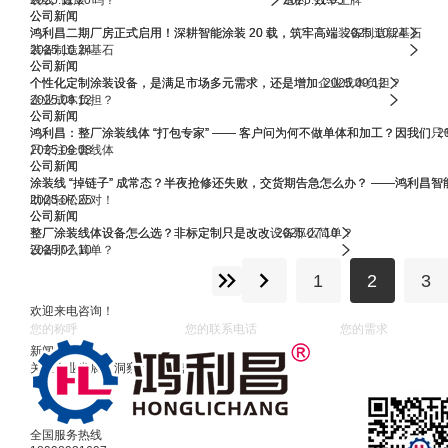
2025.11.20
装线 “健康” 吗？
2025.11.05
造的 “效率王牌”
公司新闻
公司新闻
鸿利昌通过精细化管理与预防性
鸿利昌智能喷涂线体提升效率
鸿利昌二期厂房正式启用！深耕智能涂装 20 载，筑牢高端装备制造新基石
鸿利昌二期厂房正式启用！深耕智能涂装 20 载，筑牢高端
2025.10.24
维护，助力涂装线保持高效稳定
降本增效，助力高端制造突破
2025.10.24
装备制造新基石
运行，减少故障与损失，实现可
公司新闻
公司新闻
鸿利昌20年深耕智能涂装，二期厂房升级助力高端装备制
持续发展。
个性化定制涂装设备，是满足市场多元需求，还是增加企业成本负担？
个性化定制涂装设备，是满足市场多元需求，还是增加
2025.09.12
造，打造高效、绿色、智能的涂装解决方案。
2025.09.12
企业成本负担？
公司新闻
公司新闻
涂装设备定制助力制造业实现高效、精准涂装，平衡成
鸿利昌：整厂涂装线体 “打包专家” —— 客户问为何不做单体和加工？因我们
鸿利昌：整厂涂装线体 “打包专家” —— 客户问为何不做单体和加工？因我们
2
本与效益，推动企业多元发展。
2025.08.08
只专注全套线体
公司新闻
公司新闻
鸿利昌专注整厂涂装线体，以“打包专家”理念打造高效、智能、无缝衔接的全
涂装线 “掉链子” 成常态？半夜抢修还失败，交货期告急怎么办？ ——鸿利昌
涂装线 “掉链子” 成常态？半夜抢修还失败，交货期告急怎么办？ ——鸿利昌智
套设备，实现高效生产与持续服务。
2025.07.25
助你轻松应对！
公司新闻
公司新闻
鸿利昌智能涂装设备通过智能监测、应急响应和精准控制，有效解决涂装线故
整厂涂装线体设备怎么选？非标定制只是改改设备那么简单？
整厂涂装线体设备怎么选？非标定制只是改改
2025.07.10
率、降低成本，保障生产稳定与交货期。
2025.07.10
设备那么简单？
整厂涂装线体设备的选择需依据生产规模、产
1
2
3
品类型和预期产量，考虑涂装工艺、设备性能
与质量、节能环保等因素。非标定制并非简单
欢迎来电咨询！
对现有设备进行改造，而是从客户特定需求出
发，进行全方位的设计与制造。
新闻中心
关注企业发展，洞察行业趋势
全国服务热线