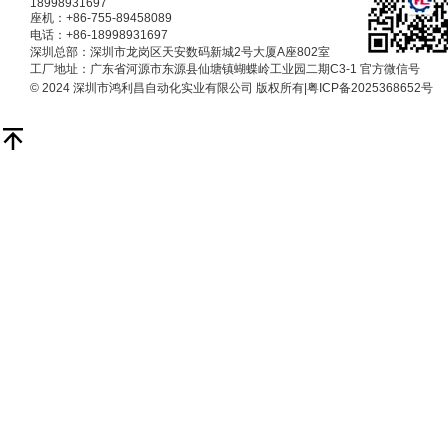
18998931697
座机：+86-755-89458089
电话：+86-18998931697
深圳总部：深圳市龙岗区天安数码新城2号大厦A座802室
工厂地址：广东省河源市东源县仙塘镇蝴蝶岭工业园二期C3-1
官方微信号
© 2024 深圳市鸿利昌自动化实业有限公司 版权所有
|
粤ICP备2025368652号