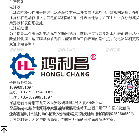
生产设备
电泳线
电泳线的核心作用是通过电泳涂装技术在工件表面形成均匀、致密的涂层。在
泳涂料在电场作用下，带电的涂料颗粒向工件表面迁移，并在工件上沉积形成
杂形状和表面细微处。
电泳前处理
为了提高工件表面对电泳涂料的吸附能力，前处理过程需要对工件表面进行活
酸盐转化膜。这层膜具有多孔性，能够增加工件表面的活性点，使电泳涂料更
欢迎来电咨询！
全国服务热线
18998931697
座机：+86-755-89458089
电话：+86-18998931697
深圳总部：深圳市龙岗区天安数码新城2号大厦A座802室
产品和解决方案
工厂地址：广东省河源市东源县仙塘镇蝴蝶岭工业园二期C3-1
官方微信号
20年的专业整厂智能涂装设备制造经验
© 2024 深圳市鸿利昌自动化实业有限公司 版权所有
|
粤ICP备2025368652号
业务覆盖汽车制造、3C电子、智能家电、工程机械、家具家居、
运动器材等，为客户提供高效、节能和环保的智能涂装解决方案。