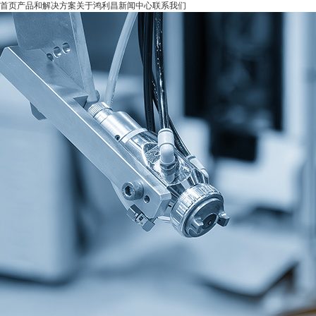
首页
产品和解决方案
关于鸿利昌
新闻中心
联系我们
产品和解决方案
关于鸿利昌
新闻中心
联系我们
首
产品和解决
关于鸿利
新闻中
联系我
页
方案
昌
心
们
自动喷漆生
企业简介
公司新
联系我
产线
企业文化
闻
们
自动喷粉生
发展历程
产品动
内外兼
产线
荣誉资质
态
营
电泳氧化线
社会责任
配套设备