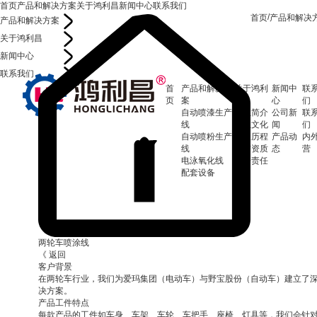
首页
产品和解决方案
关于鸿利昌
新闻中心
联系我们
/
首页
产品和解决
产品和解决方案
关于鸿利昌
新闻中心
联系我们
首
产品和解决方
关于鸿利
新闻中
联
页
案
昌
心
们
自动喷漆生产
企业简介
公司新
联
线
企业文化
闻
们
自动喷粉生产
发展历程
产品动
内
线
荣誉资质
态
营
电泳氧化线
社会责任
配套设备
两轮车喷涂线
《 返回
客户背景
在两轮车行业，我们为爱玛集团（电动车）与野宝股份（自动车）建立了
决方案。
产品工件特点
每款产品的工件如车身、车架、车轮、车把手、座椅、灯具等，我们会针