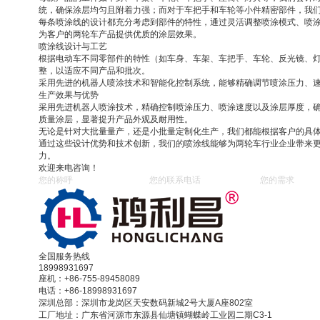
统，确保涂层均匀且附着力强；而对于车把手和车轮等小件精密部件，我
每条喷涂线的设计都充分考虑到部件的特性，通过灵活调整喷涂模式、喷
为客户的两轮车产品提供优质的涂层效果。
喷涂线设计与工艺
根据电动车不同零部件的特性（如车身、车架、车把手、车轮、反光镜、
整，以适应不同产品和批次。
采用先进的机器人喷涂技术和智能化控制系统，能够精确调节喷涂压力、
生产效果与优势
采用先进机器人喷涂技术，精确控制喷涂压力、喷涂速度以及涂层厚度，
质量涂层，显著提升产品外观及耐用性。
无论是针对大批量量产，还是小批量定制化生产，我们都能根据客户的具
通过这些设计优势和技术创新，我们的喷涂线能够为两轮车行业企业带来
力。
欢迎来电咨询！
全国服务热线
18998931697
座机：+86-755-89458089
电话：+86-18998931697
深圳总部：深圳市龙岗区天安数码新城2号大厦A座802室
工厂地址：广东省河源市东源县仙塘镇蝴蝶岭工业园二期C3-1