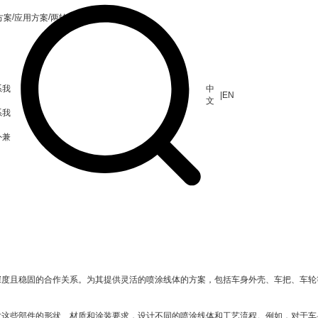
/
/
方案
应用方案
两轮车喷涂线
系我
中
|
EN
文
系我
外兼
深度且稳固的合作关系。为其提供灵活的喷涂线体的方案，包括车身外壳、车把、车轮
对这些部件的形状、材质和涂装要求，设计不同的喷涂线体和工艺流程。例如，对于车